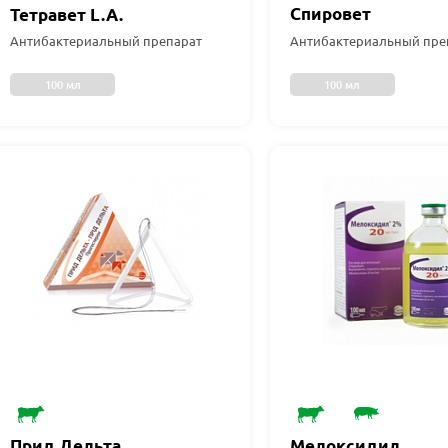
Спировет
Тетравет L.A.
Антибактериальный пре
Антибактериальный препарат
100 мл
100 мл
Прид Дельта
Мелоксидил