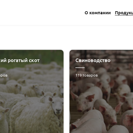
О компании
Продук
ий рогатый скот
Свиноводство
аров
119
товаров