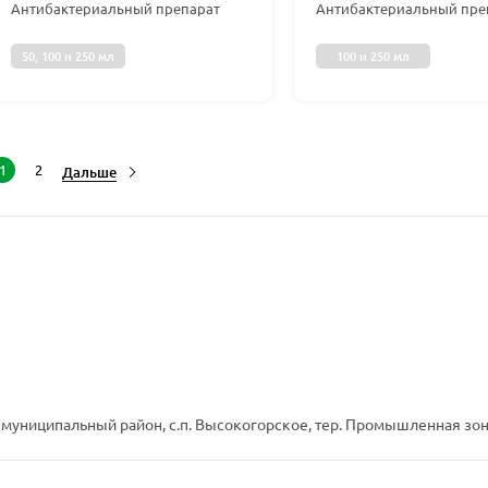
Антибактериальный препарат
Антибактериальный пре
50, 100 и 250 мл
100 и 250 мл
1
2
Дальше
 муниципальный район, с.п. Высокогорское, тер. Промышленная зона