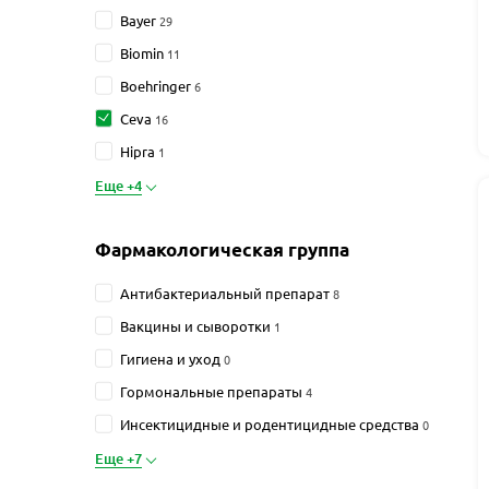
Bayer
29
Biomin
11
Boehringer
6
Ceva
16
Hipra
1
Еще +4
Фармакологическая группа
Антибактериальный препарат
8
Вакцины и сыворотки
1
Гигиена и уход
0
Гормональные препараты
4
Инсектицидные и родентицидные средства
0
Еще +7