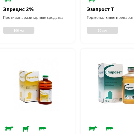
Эпрецис 2%
Эзапрост Т
Противопаразитарные средства
Гормональные препара
100 мл
30 мл