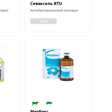
Севаксель RTU
парат
Антибактериальный препарат
100 мл
Марбокс