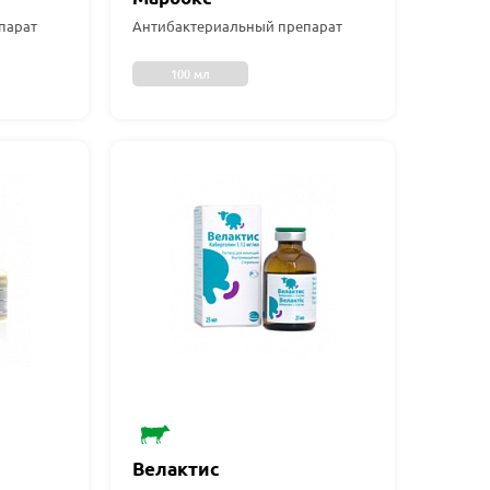
парат
Антибактериальный препарат
100 мл
Велактис