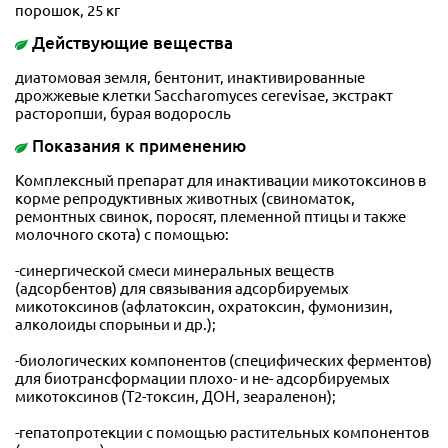
порошок, 25 кг
Действующие вещества
диатомовая земля, бентонит, инактивированные
дрожжевые клетки Saccharomyces cerevisae, экстракт
расторопши, бурая водоросль
Показания к применению
Комплексный препарат для инактивации микотоксинов в
корме репродуктивных животных (свиноматок,
ремонтных свинок, поросят, племенной птицы и также
молочного скота) с помощью:
-синергической смеси минеральных веществ
(адсорбентов) для связывания адсорбируемых
микотоксинов (афлатоксин, охратоксин, фумонизин,
алколоиды спорыньи и др.);
-биологических компонентов (специфических ферментов)
для биотрансформации плохо- и не- адсорбируемых
микотоксинов (Т2-токсин, ДОН, зеараленон);
-гепатопротекции с помощью растительных компонентов