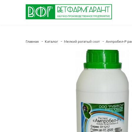
Главная
Каталог
Мелкий рогатый скот
Ампробел-Р ра