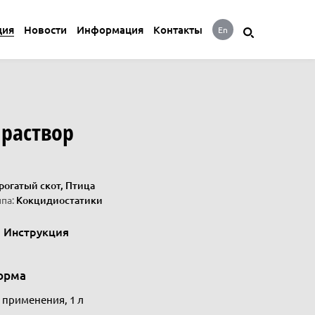
ция
Новости
Информация
Контакты
En
раствор
огатый скот, Птица
па:
Кокцидиостатики
Инструкция
орма
 применения, 1 л