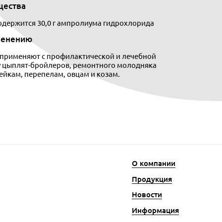
щества
содержится 30,0 г ампролиума гидрохлорида
менению
 применяют с профилактической и лечебной
у цыплят-бройлеров, ремонтного молодняка
йкам, перепелам, овцам и козам.
О компании
Продукция
Новости
Информация