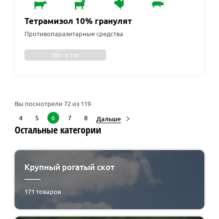
Тетрамизол 10% гранулят
Противопаразитарные средства
150 г и 1 кг
Вы посмотрели
72
из 119
4
5
6
7
8
Дальше
Остальные категории
Крупный рогатый скот
171
товаров