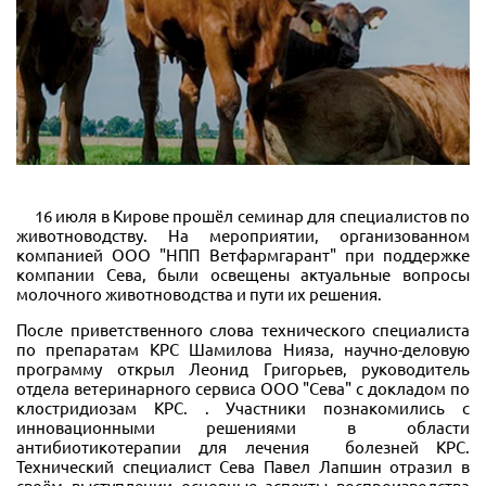
16 июля в Кирове прошёл семинар для специалистов по
животноводству. На мероприятии, организованном
компанией ООО "НПП Ветфармгарант" при поддержке
компании Сева, были освещены актуальные вопросы
молочного животноводства и пути их решения.
После приветственного слова технического специалиста
по препаратам КРС Шамилова Нияза, научно-деловую
программу открыл Леонид Григорьев, руководитель
отдела ветеринарного сервиса ООО "Сева" с докладом по
клостридиозам КРС. . Участники познакомились с
инновационными решениями в области
антибиотикотерапии для лечения болезней КРС.
Технический специалист Сева Павел Лапшин отразил в
своём выступлении основные аспекты воспроизводства